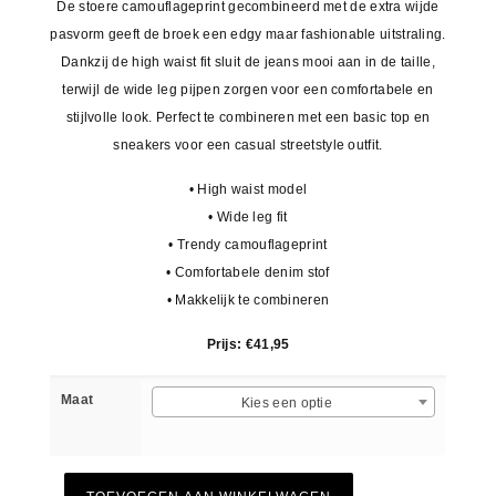
De stoere camouflageprint gecombineerd met de extra wijde
pasvorm geeft de broek een edgy maar fashionable uitstraling.
Dankzij de high waist fit sluit de jeans mooi aan in de taille,
terwijl de wide leg pijpen zorgen voor een comfortabele en
stijlvolle look. Perfect te combineren met een basic top en
sneakers voor een casual streetstyle outfit.
• High waist model
• Wide leg fit
• Trendy camouflageprint
• Comfortabele denim stof
• Makkelijk te combineren
Prijs: €41,95
Maat
Kies een optie