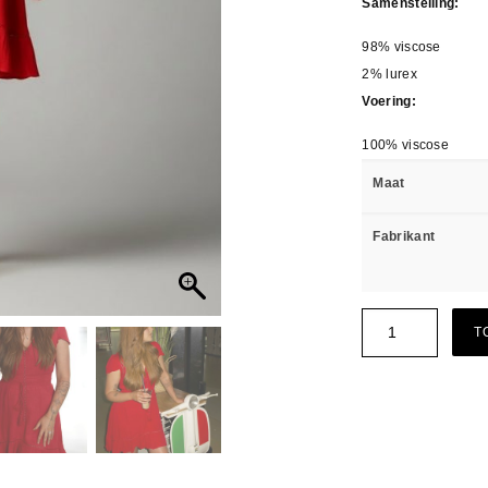
Samenstelling:
98% viscose
2% lurex
Voering:
100% viscose
Maat
Fabrikant
T