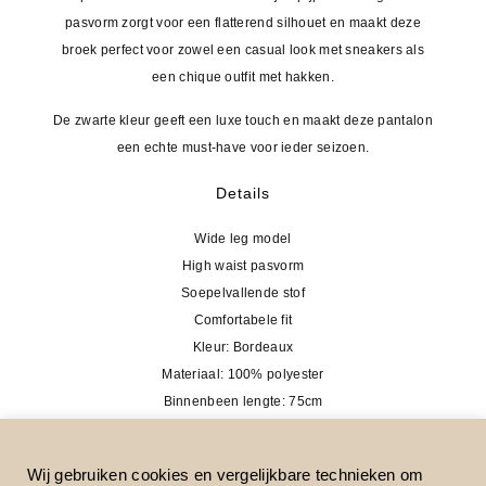
pasvorm zorgt voor een flatterend silhouet en maakt deze
broek perfect voor zowel een casual look met sneakers als
een chique outfit met hakken.
De zwarte kleur geeft een luxe touch en maakt deze pantalon
een echte must-have voor ieder seizoen.
Details
Wide leg model
High waist pasvorm
Soepelvallende stof
Comfortabele fit
Kleur: Bordeaux
Materiaal: 100% polyester
Binnenbeen lengte: 75cm
Prijs
€29,95
Verzending
Gratis verzending
Wij gebruiken cookies en vergelijkbare technieken om