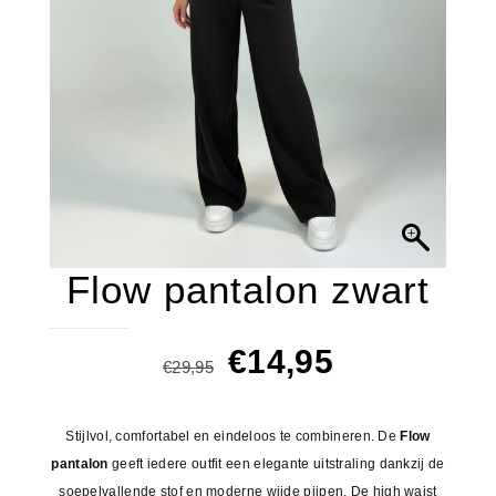
Flow pantalon zwart
Oorspronkelijke
Huidige
€
14,95
€
29,95
prijs
prijs
was:
is:
Stijlvol, comfortabel en eindeloos te combineren. De
Flow
€29,95.
€14,95.
pantalon
geeft iedere outfit een elegante uitstraling dankzij de
soepelvallende stof en moderne wijde pijpen. De high waist