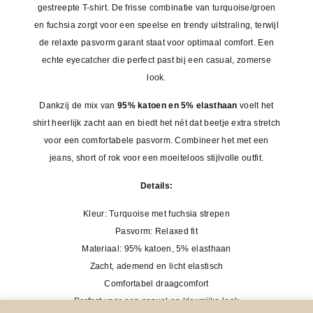
€26,95.
€13,50.
gestreepte T-shirt. De frisse combinatie van turquoise/groen
en fuchsia zorgt voor een speelse en trendy uitstraling, terwijl
de relaxte pasvorm garant staat voor optimaal comfort. Een
echte eyecatcher die perfect past bij een casual, zomerse
look.
Dankzij de mix van
95% katoen en 5% elasthaan
voelt het
shirt heerlijk zacht aan en biedt het nét dat beetje extra stretch
voor een comfortabele pasvorm. Combineer het met een
jeans, short of rok voor een moeiteloos stijlvolle outfit.
Details:
Kleur: Turquoise met fuchsia strepen
Pasvorm: Relaxed fit
Materiaal: 95% katoen, 5% elasthaan
Zacht, ademend en licht elastisch
Comfortabel draagcomfort
Perfect voor een casual en kleurrijke look