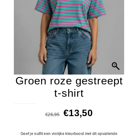
Groen roze gestreept
t-shirt
Oorspronkelijke
Huidige
€
13,50
€
26,95
prijs
prijs
was:
is:
Geef je outfit een vrolijke kleurboost met dit opvallende