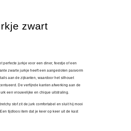
rkje zwart
et perfecte jurkje voor een diner, feestje of een
egante zwarte jurkje heeft een aangesloten pasvorm
tails aan de zijkanten, waardoor het silhouet
centueerd. De verfijnde kanten afwerking aan de
jurk een vrouwelijke en chique uitstraling.
retchy stof zit de jurk comfortabel en sluit hij mooi
Een tijdloos item dat je keer op keer uit de kast