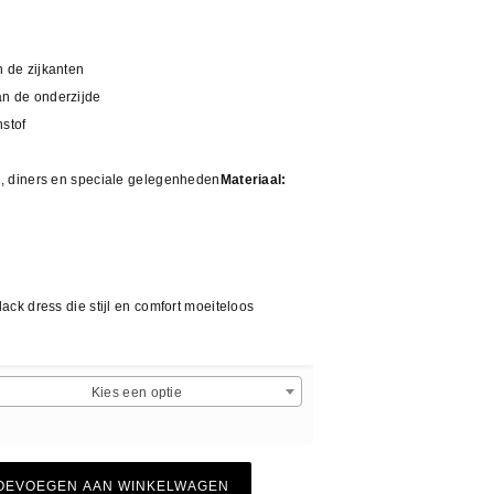
n de zijkanten
an de onderzijde
hstof
es, diners en speciale gelegenheden
Materiaal:
lack dress die stijl en comfort moeiteloos
Kies een optie
OEVOEGEN AAN WINKELWAGEN