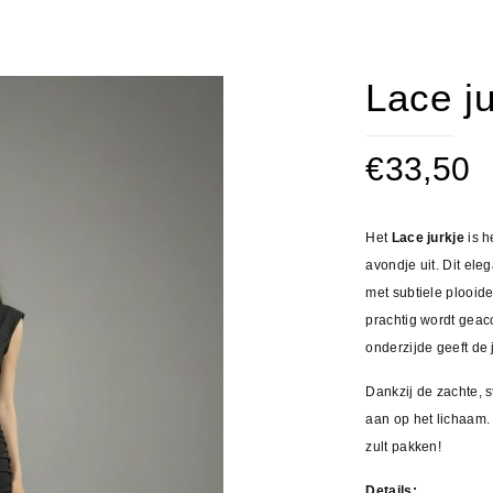
Lace ju
€
33,50
Het
Lace jurkje
is h
avondje uit. Dit el
met subtiele plooide
prachtig wordt geac
onderzijde geeft de 
Dankzij de zachte, st
aan op het lichaam. 
zult pakken!
Details: