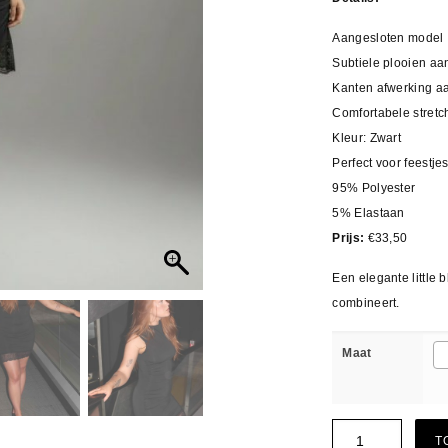
Aangesloten model
Subtiele plooien aa
Kanten afwerking a
Comfortabele stretc
Kleur: Zwart
Perfect voor feestj
95% Polyester
5% Elastaan
Prijs:
€33,50
Een elegante little b
combineert.
Maat
T