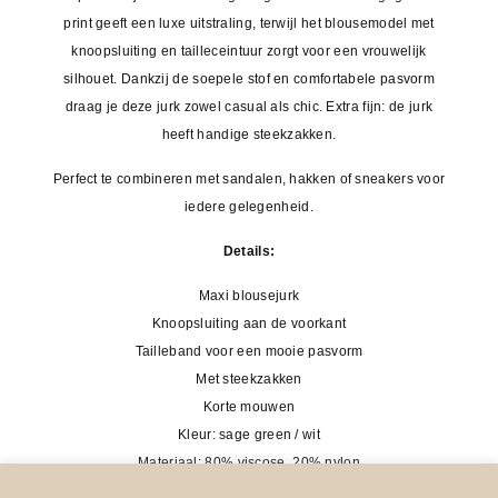
print geeft een luxe uitstraling, terwijl het blousemodel met
knoopsluiting en tailleceintuur zorgt voor een vrouwelijk
silhouet. Dankzij de soepele stof en comfortabele pasvorm
draag je deze jurk zowel casual als chic. Extra fijn: de jurk
heeft handige steekzakken.
Perfect te combineren met sandalen, hakken of sneakers voor
iedere gelegenheid.
Details:
Maxi blousejurk
Knoopsluiting aan de voorkant
Tailleband voor een mooie pasvorm
Met steekzakken
Korte mouwen
Kleur: sage green / wit
Materiaal: 80% viscose, 20% nylon
Prijs:
€34,95