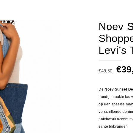
Noev S
Shoppe
Levi’s 
Oor
€
39
€
49,50
prij
was
De
Noev Sunset D
€49
handgemaakte tas va
op een speelse man
verschillende denim 
patchwork accent m
echte blikvanger.