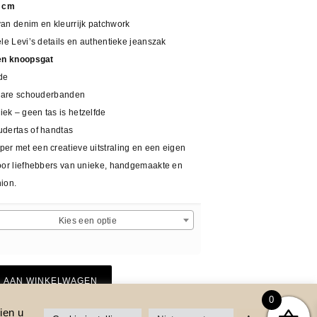
4 cm
an denim en kleurrijk patchwork
le Levi’s details en authentieke jeanszak
en knoopsgat
de
lbare schouderbanden
k – geen tas is hetzelfde
dertas of handtas
r met een creatieve uitstraling en een eigen
oor liefhebbers van unieke, handgemaakte en
ion.
Kies een optie
 AAN WINKELWAGEN
0
ien u