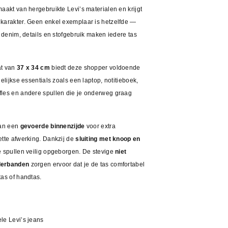
aakt van hergebruikte Levi’s materialen en krijgt
karakter. Geen enkel exemplaar is hetzelfde —
n denim, details en stofgebruik maken iedere tas
at van
37 x 34 cm
biedt deze shopper voldoende
gelijkse essentials zoals een laptop, notitieboek,
les en andere spullen die je onderweg graag
van een
gevoerde binnenzijde
voor extra
ette afwerking. Dankzij de
sluiting met knoop en
e spullen veilig opgeborgen. De stevige
niet
derbanden
zorgen ervoor dat je de tas comfortabel
tas of handtas.
le Levi’s jeans