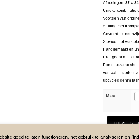
Afmetingen:
37 x 3
Unieke combinatie v
Voorzien van origine
Sluiting met
knoop 
Gevoerde binnenzij
Stevige niet verste
Handgemaakt en unie
Draagbaar als schou
Een duurzame shoppe
verhaal — perfect v
upcycled denim fash
Maat
TOEVOEGEN
site goed te laten functioneren, het gebruik te analyseren en (ind