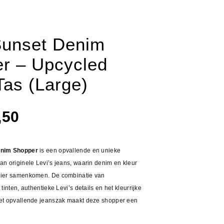
unset Denim
r – Upcycled
Tas (Large)
spronkelijke
Huidige
,50
s
prijs
:
is:
enim Shopper
is een opvallende en unieke
,50.
€39,50.
n originele Levi’s jeans, waarin denim en kleur
ier samenkomen. De combinatie van
tinten, authentieke Levi’s details en het kleurrijke
et opvallende jeanszak maakt deze shopper een