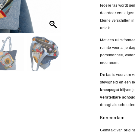
Iedere tas wordt gem
daardoor een eigen 
kleine verschillen i
uniek.
Met een ruim forma
ruimte voor al je da
portemonnee, waterf
meeneemt.
De tas is voorzien 
stevigheid en een n
knoopsgat
blijven j
verstelbare schou
draagt als schouder
Kenmerken:
Gemaakt van origine