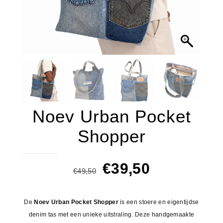
Noev Urban Pocket
Shopper
Oorspronkelijke
Huidige
€
39,50
€
49,50
prijs
prijs
was:
is:
De
Noev Urban Pocket Shopper
is een stoere en eigentijdse
€49,50.
€39,50.
denim tas met een unieke uitstraling. Deze handgemaakte