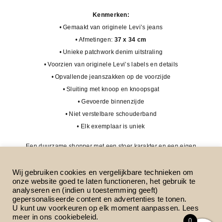
Kenmerken:
• Gemaakt van originele Levi’s jeans
• Afmetingen:
37 x 34 cm
• Unieke patchwork denim uitstraling
• Voorzien van originele Levi’s labels en details
• Opvallende jeanszakken op de voorzijde
• Sluiting met knoop en knoopsgat
• Gevoerde binnenzijde
• Niet verstelbare schouderband
• Elk exemplaar is uniek
Een duurzame shopper met een stoer karakter en een eigen
verhaal – perfect voor liefhebbers van denim, upcycled
fashion en unieke handgemaakte items.
Wij gebruiken cookies en vergelijkbare technieken om
onze website goed te laten functioneren, het gebruik te
analyseren en (indien u toestemming geeft)
Maat
Kies een optie
gepersonaliseerde content en advertenties te tonen.
U kunt uw voorkeuren op elk moment aanpassen. Lees
meer in ons
cookiebeleid
.
0