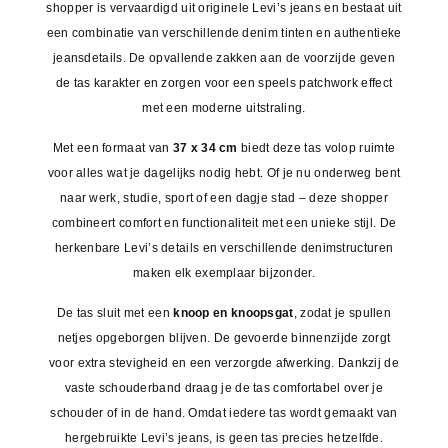
shopper is vervaardigd uit originele Levi’s jeans en bestaat uit
een combinatie van verschillende denim tinten en authentieke
jeansdetails. De opvallende zakken aan de voorzijde geven
de tas karakter en zorgen voor een speels patchwork effect
met een moderne uitstraling.
Met een formaat van
37 x 34 cm
biedt deze tas volop ruimte
voor alles wat je dagelijks nodig hebt. Of je nu onderweg bent
naar werk, studie, sport of een dagje stad – deze shopper
combineert comfort en functionaliteit met een unieke stijl. De
herkenbare Levi’s details en verschillende denimstructuren
maken elk exemplaar bijzonder.
De tas sluit met een
knoop en knoopsgat
, zodat je spullen
netjes opgeborgen blijven. De gevoerde binnenzijde zorgt
voor extra stevigheid en een verzorgde afwerking. Dankzij de
vaste schouderband draag je de tas comfortabel over je
schouder of in de hand. Omdat iedere tas wordt gemaakt van
hergebruikte Levi’s jeans, is geen tas precies hetzelfde.