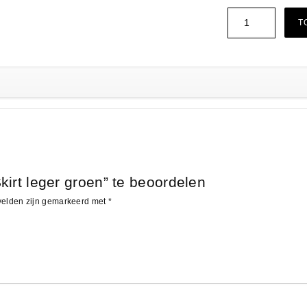
T
irt leger groen” te beoordelen
 velden zijn gemarkeerd met
*