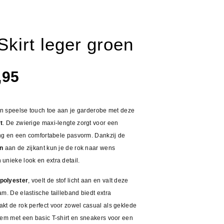
Skirt leger groen
spronkelijke
Huidige
,95
s
prijs
:
is:
 en speelse touch toe aan je garderobe met deze
,95.
€13,95.
t
. De zwierige maxi-lengte zorgt voor een
ling en een comfortabele pasvorm. Dankzij de
en
aan de zijkant kun je de rok naar wens
unieke look en extra detail.
polyester
, voelt de stof licht aan en valt deze
m. De elastische tailleband biedt extra
kt de rok perfect voor zowel casual als geklede
hem met een basic T-shirt en sneakers voor een