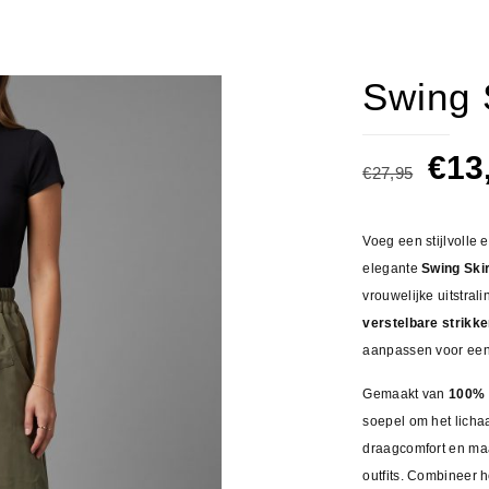
Swing 
Oor
€
13
€
27,95
prij
was
Voeg een stijlvolle
€27
elegante
Swing Skir
vrouwelijke uitstra
verstelbare strikk
aanpassen voor een 
Gemaakt van
100% 
soepel om het lichaa
draagcomfort en maa
outfits. Combineer 