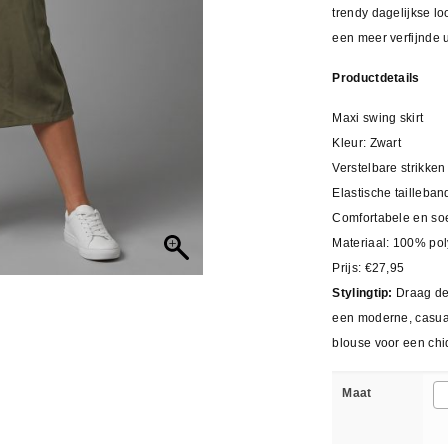
trendy dagelijkse l
een meer verfijnde ui
Productdetails
Maxi swing skirt
Kleur: Zwart
Verstelbare strikken
Elastische tailleban
Comfortabele en soe
Materiaal: 100% pol
Prijs: €27,95
Stylingtip:
Draag de
een moderne, casual
blouse voor een chi
Maat