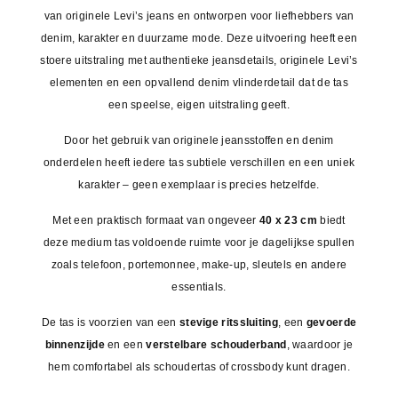
van originele Levi’s jeans en ontworpen voor liefhebbers van
denim, karakter en duurzame mode. Deze uitvoering heeft een
stoere uitstraling met authentieke jeansdetails, originele Levi’s
elementen en een opvallend denim vlinderdetail dat de tas
een speelse, eigen uitstraling geeft.
Door het gebruik van originele jeansstoffen en denim
onderdelen heeft iedere tas subtiele verschillen en een uniek
karakter – geen exemplaar is precies hetzelfde.
Met een praktisch formaat van ongeveer
40 x 23 cm
biedt
deze medium tas voldoende ruimte voor je dagelijkse spullen
zoals telefoon, portemonnee, make-up, sleutels en andere
essentials.
De tas is voorzien van een
stevige ritssluiting
, een
gevoerde
binnenzijde
en een
verstelbare schouderband
, waardoor je
hem comfortabel als schoudertas of crossbody kunt dragen.