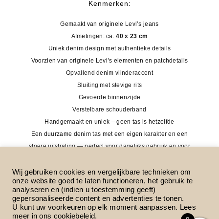
Kenmerken:
Gemaakt van originele Levi’s jeans
Afmetingen: ca.
40 x 23 cm
Uniek denim design met authentieke details
Voorzien van originele Levi’s elementen en patchdetails
Opvallend denim vlinderaccent
Sluiting met stevige rits
Gevoerde binnenzijde
Verstelbare schouderband
Handgemaakt en uniek – geen tas is hetzelfde
Een duurzame denim tas met een eigen karakter en een
stoere uitstraling — perfect voor dagelijks gebruik en voor
iedereen die houdt van upcycled fashion met een persoonlijk
verhaal.
Wij gebruiken cookies en vergelijkbare technieken om
onze website goed te laten functioneren, het gebruik te
analyseren en (indien u toestemming geeft)
Maat
Kies een optie
gepersonaliseerde content en advertenties te tonen.
U kunt uw voorkeuren op elk moment aanpassen. Lees
meer in ons
cookiebeleid
.