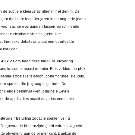
jn de subtiele kleurverschillen in het denim. De
ingen die in de loop der jaren in de originele jeans
n voor zachte overgangen tussen verschillende
et de zichtbare stiksels, gebruikte
authentieke details ontstaat een doorleefde
ol karakter.
n
40 x 23 cm
heeft deze medium uitvoering
lans tussen compact en ruim. Er is voldoende plek
ssentials zoals je telefoon, portemonnee, sleutels,
ere spullen die je graag bij je hebt. De
chillende denimvlakken, originele Levi’s
ende applicaties maakt deze tas een echte
stevige ritssluiting zodat je spullen veilig
 De gevoerde binnenzijde geeft extra stevigheid
ette afwerking aan de binnenkant. Dankzij de