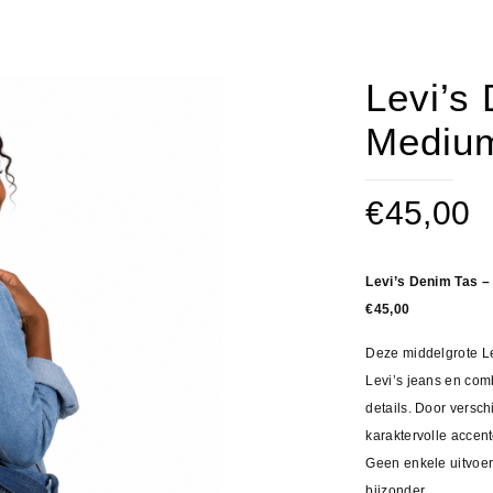
Levi’s
Mediu
€
45,00
Levi’s Denim Tas 
€45,00
Deze middelgrote Le
Levi’s jeans en comb
details. Door versc
karaktervolle accent
Geen enkele uitvoeri
bijzonder.