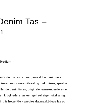
 Denim Tas –
m
– Medium
vi’s denim tas is handgemaakt van originele
ineert een stoere uitstraling met unieke, speelse
hillende denimtinten, originele jeansonderdelen en
en krijgt iedere tas een geheel eigen uitstraling.
ng is hetzelfde – precies dat maakt deze tas zo