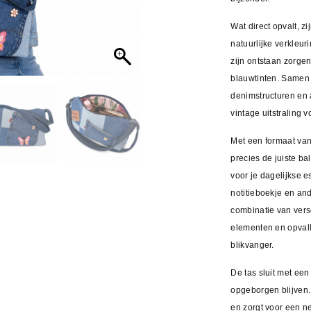
Wat direct opvalt, zi
natuurlijke verkleur
zijn ontstaan zorge
blauwtinten. Samen m
denimstructuren en 
vintage uitstraling v
Met een formaat va
precies de juiste ba
voor je dagelijkse e
notitieboekje en and
combinatie van vers
elementen en opvall
blikvanger.
De tas sluit met een 
opgeborgen blijven.
en zorgt voor een n