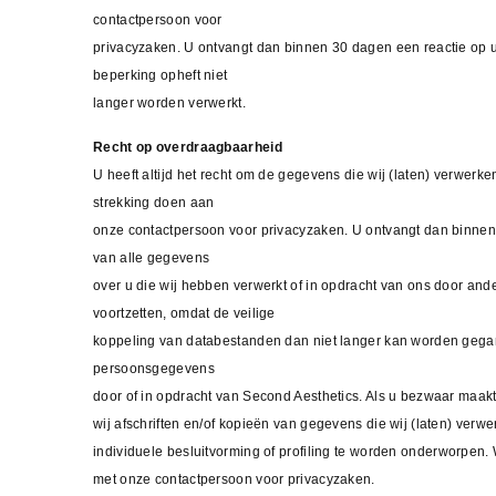
contactpersoon voor
privacyzaken. U ontvangt dan binnen 30 dagen een reactie op uw
beperking opheft niet
langer worden verwerkt.
Recht op overdraagbaarheid
U heeft altijd het recht om de gegevens die wij (laten) verwerk
strekking doen aan
onze contactpersoon voor privacyzaken. U ontvangt dan binnen 3
van alle gegevens
over u die wij hebben verwerkt of in opdracht van ons door ande
voortzetten, omdat de veilige
koppeling van databestanden dan niet langer kan worden gega
persoonsgegevens
door of in opdracht van Second Aesthetics. Als u bezwaar maak
wij afschriften en/of kopieën van gegevens die wij (laten) ver
individuele besluitvorming of profiling te worden onderworpen. 
met onze contactpersoon voor privacyzaken.