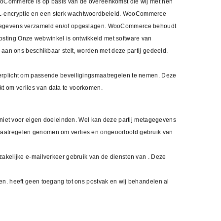
WooCommerce is op basis van de overeenkomst die wij met hen
SL-encryptie en een sterk wachtwoordbeleid. WooCommerce
onsgegevens verzameld en/of opgeslagen. WooCommerce behoudt
osting Onze webwinkel is ontwikkeld met software van
n ons beschikbaar stelt, worden met deze partij gedeeld.
verplicht om passende beveiligingsmaatregelen te nemen. Deze
t om verlies van data te voorkomen.
iet voor eigen doeleinden. Wel kan deze partij metagegevens
maatregelen genomen om verlies en ongeoorloofd gebruik van
zakelijke e-mailverkeer gebruik van de diensten van . Deze
en. heeft geen toegang tot ons postvak en wij behandelen al