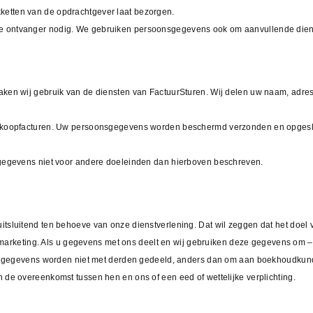
etten van de opdrachtgever laat bezorgen.
 ontvanger nodig. We gebruiken persoonsgegevens ook om aanvullende dienst
ken wij gebruik van de diensten van FactuurSturen. Wij delen uw naam, adres
rkoopfacturen. Uw persoonsgegevens worden beschermd verzonden en opgeslag
sgegevens niet voor andere doeleinden dan hierboven beschreven.
sluitend ten behoeve van onze dienstverlening. Dat wil zeggen dat het doel v
e) marketing. Als u gegevens met ons deelt en wij gebruiken deze gegevens om
Uw gegevens worden niet met derden gedeeld, anders dan om aan boekhoudkundi
de overeenkomst tussen hen en ons of een eed of wettelijke verplichting.