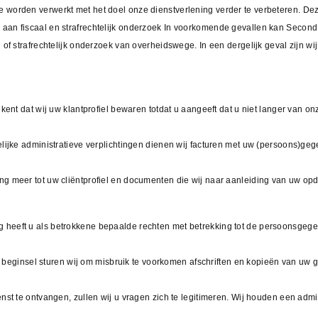
worden verwerkt met het doel onze dienstverlening verder te verbeteren. De
n fiscaal en strafrechtelijk onderzoek In voorkomende gevallen kan Second A
of strafrechtelijk onderzoek van overheidswege. In een dergelijk geval zijn 
ent dat wij uw klantprofiel bewaren totdat u aangeeft dat u niet langer van onz
lijke administratieve verplichtingen dienen wij facturen met uw (persoons)ge
g meer tot uw cliëntprofiel en documenten die wij naar aanleiding van uw op
heeft u als betrokkene bepaalde rechten met betrekking tot de persoonsgege
In beginsel sturen wij om misbruik te voorkomen afschriften en kopieën van uw
st te ontvangen, zullen wij u vragen zich te legitimeren. Wij houden een admi