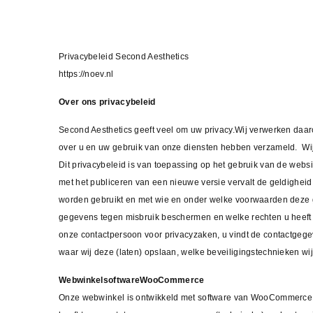
Privacybeleid Second Aesthetics
https://noev.nl
Over ons privacybeleid
Second Aesthetics geeft veel om uw privacy.Wij verwerken daaro
over u en uw gebruik van onze diensten hebben verzameld. Wij 
Dit privacybeleid is van toepassing op het gebruik van de web
met het publiceren van een nieuwe versie vervalt de geldighei
worden gebruikt en met wie en onder welke voorwaarden deze 
gegevens tegen misbruik beschermen en welke rechten u heeft m
onze contactpersoon voor privacyzaken, u vindt de contactgeg
waar wij deze (laten) opslaan, welke beveiligingstechnieken wij
WebwinkelsoftwareWooCommerce
Onze webwinkel is ontwikkeld met software van WooCommerce.