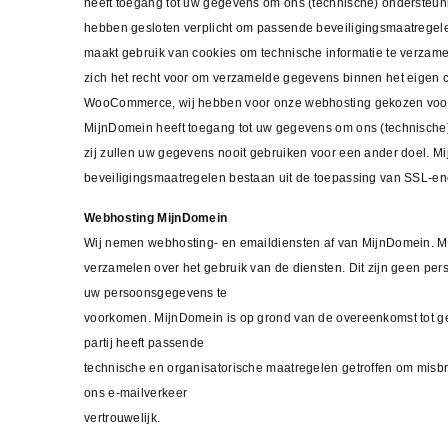
heeft toegang tot uw gegevens om ons (technische) ondersteun
hebben gesloten verplicht om passende beveiligingsmaatregel
maakt gebruik van cookies om technische informatie te verza
zich het recht voor om verzamelde gegevens binnen het eigen 
WooCommerce, wij hebben voor onze webhosting gekozen voor M
MijnDomein heeft toegang tot uw gegevens om ons (technische)
zij zullen uw gegevens nooit gebruiken voor een ander doel. 
beveiligingsmaatregelen bestaan uit de toepassing van SSL-en
Webhosting MijnDomein
Wij nemen webhosting- en emaildiensten af van MijnDomein. M
verzamelen over het gebruik van de diensten. Dit zijn geen p
uw persoonsgegevens te
voorkomen. MijnDomein is op grond van de overeenkomst tot geh
partij heeft passende
technische en organisatorische maatregelen getroffen om misbr
ons e-mailverkeer
vertrouwelijk.