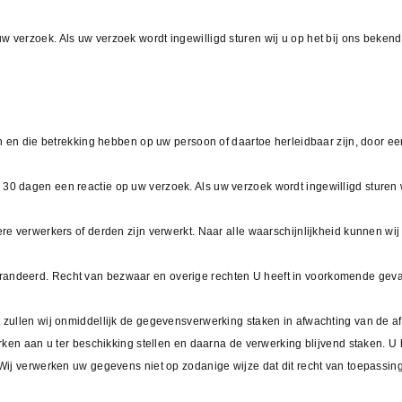
 verzoek. Als uw verzoek wordt ingewilligd sturen wij u op het bij ons beken
en en die betrekking hebben op uw persoon of daartoe herleidbaar zijn, door een
0 dagen een reactie op uw verzoek. Als uw verzoek wordt ingewilligd sturen wi
re verwerkers of derden zijn verwerkt. Naar alle waarschijnlijkheid kunnen wij 
randeerd. Recht van bezwaar en overige rechten U heeft in voorkomende geva
t zullen wij onmiddellijk de gegevensverwerking staken in afwachting van de 
werken aan u ter beschikking stellen en daarna de verwerking blijvend staken. 
Wij verwerken uw gegevens niet op zodanige wijze dat dit recht van toepassing