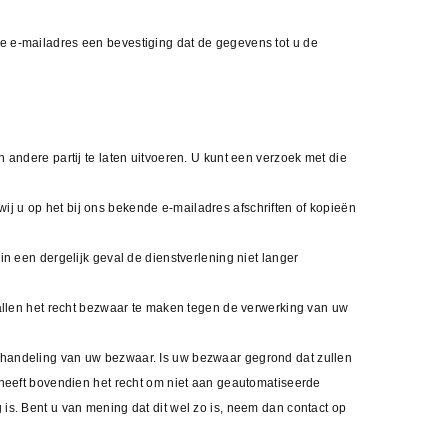
de e-mailadres een bevestiging dat de gegevens tot u de
 andere partij te laten uitvoeren. U kunt een verzoek met die
j u op het bij ons bekende e-mailadres afschriften of kopieën
in een dergelijk geval de dienstverlening niet langer
llen het recht bezwaar te maken tegen de verwerking van uw
afhandeling van uw bezwaar. Is uw bezwaar gegrond dat zullen
U heeft bovendien het recht om niet aan geautomatiseerde
 is. Bent u van mening dat dit wel zo is, neem dan contact op