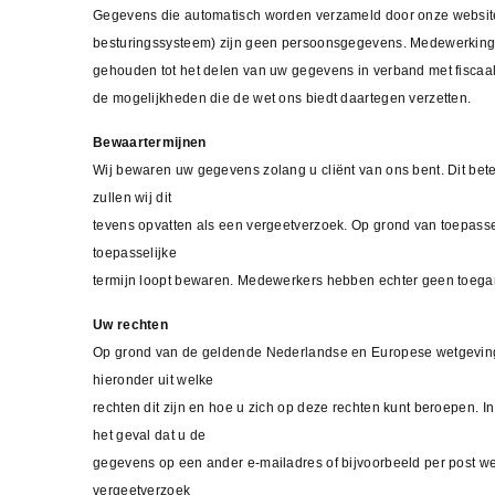
Gegevens die automatisch worden verzameld door onze website 
besturingssysteem) zijn geen persoonsgegevens. Medewerking aa
gehouden tot het delen van uw gegevens in verband met fiscaal 
de mogelijkheden die de wet ons biedt daartegen verzetten.
Bewaartermijnen
Wij bewaren uw gegevens zolang u cliënt van ons bent. Dit betek
zullen wij dit
tevens opvatten als een vergeetverzoek. Op grond van toepasse
toepasselijke
termijn loopt bewaren. Medewerkers hebben echter geen toegan
Uw rechten
Op grond van de geldende Nederlandse en Europese wetgeving 
hieronder uit welke
rechten dit zijn en hoe u zich op deze rechten kunt beroepen. 
het geval dat u de
gegevens op een ander e-mailadres of bijvoorbeeld per post wen
vergeetverzoek