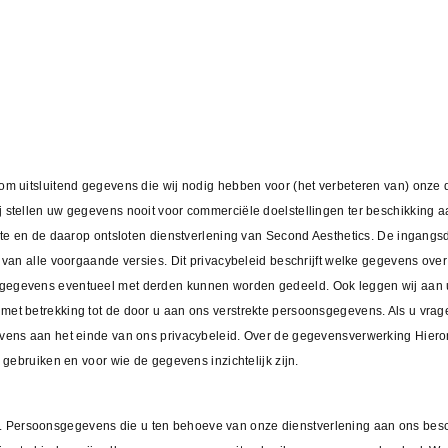
m uitsluitend gegevens die wij nodig hebben voor (het verbeteren van) onze d
stellen uw gegevens nooit voor commerciële doelstellingen ter beschikking a
site en de daarop ontsloten dienstverlening van Second Aesthetics. De ingang
d van alle voorgaande versies. Dit privacybeleid beschrijft welke gegevens o
gegevens eventueel met derden kunnen worden gedeeld. Ook leggen wij aan u 
et betrekking tot de door u aan ons verstrekte persoonsgegevens. Als u vrag
evens aan het einde van ons privacybeleid. Over de gegevensverwerking Hiero
 gebruiken en voor wie de gegevens inzichtelijk zijn.
 Persoonsgegevens die u ten behoeve van onze dienstverlening aan ons besc