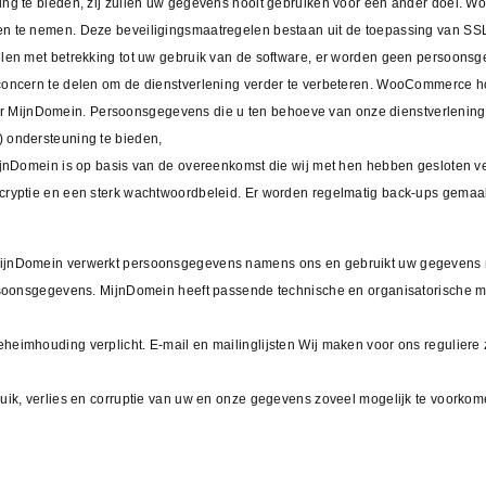
ing te bieden, zij zullen uw gegevens nooit gebruiken voor een ander doel. 
en te nemen. Deze beveiligingsmaatregelen bestaan uit de toepassing van S
melen met betrekking tot uw gebruik van de software, er worden geen perso
concern te delen om de dienstverlening verder te verbeteren. WooCommerce h
ijnDomein. Persoonsgegevens die u ten behoeve van onze dienstverlening aa
 ondersteuning te bieden,
MijnDomein is op basis van de overeenkomst die wij met hen hebben gesloten 
cryptie en een sterk wachtwoordbeleid. Er worden regelmatig back-ups gemaak
ijnDomein verwerkt persoonsgegevens namens ons en gebruikt uw gegevens n
ersoonsgegevens. MijnDomein heeft passende technische en organisatorische 
eimhouding verplicht. E-mail en mailinglijsten Wij maken voor ons reguliere 
uik, verlies en corruptie van uw en onze gegevens zoveel mogelijk te voorkom