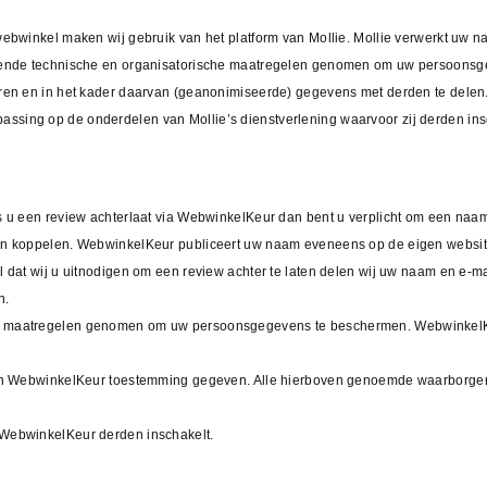
 webwinkel maken wij gebruik van het platform van Mollie. Mollie verwerkt u
ssende technische en organisatorische maatregelen genomen om uw persoonsge
eren en in het kader daarvan (geanonimiseerde) gegevens met derden te delen
sing op de onderdelen van Mollie’s dienstverlening waarvoor zij derden ins
ls u een review achterlaat via WebwinkelKeur dan bent u verplicht om een na
nen koppelen. WebwinkelKeur publiceert uw naam eveneens op de eigen websit
l dat wij u uitnodigen om een review achter te laten delen wij uw naam en e-
n.
e maatregelen genomen om uw persoonsgegevens te beschermen. WebwinkelKeu
 aan WebwinkelKeur toestemming gegeven. Alle hierboven genoemde waarborge
 WebwinkelKeur derden inschakelt.