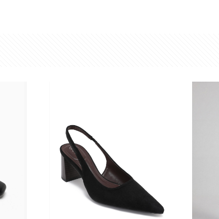
teerd
ste