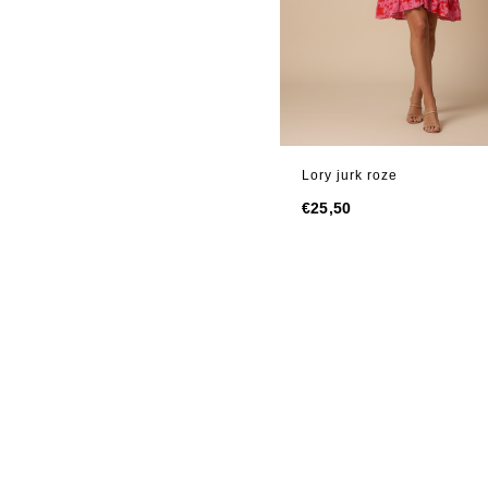
Lory jurk roze
€
25,50