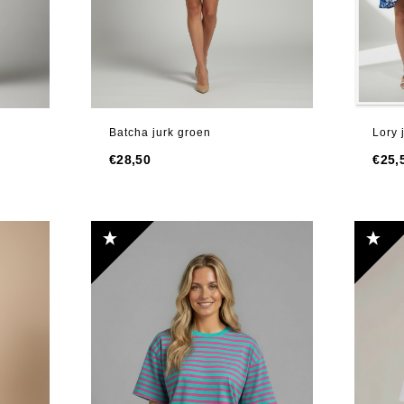
Batcha jurk groen
Lory 
€
28,50
€
25,