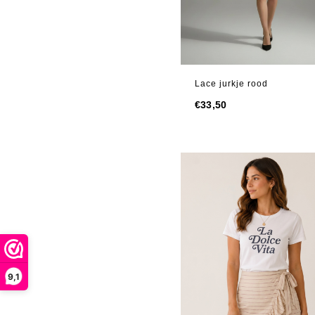
Lace jurkje rood
€
33,50
9,1