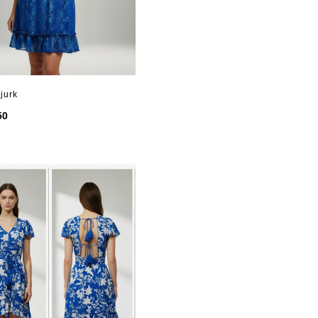
jurk
50