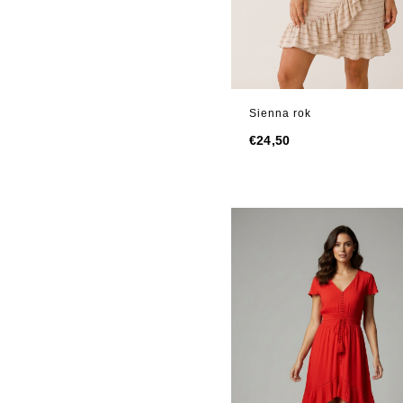
Sienna rok
€
24,50