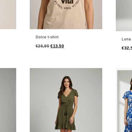
Dolce t-shirt
Luna 
Oorspronkelijke
Huidige
€
26,95
€
13,50
€
32,
prijs
prijs
was:
is:
€26,95.
€13,50.