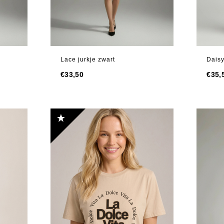
Lace jurkje zwart
Dais
€
33,50
€
35,