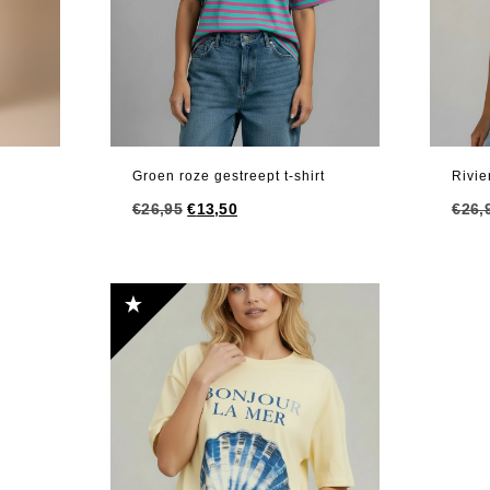
Groen roze gestreept t-shirt
Rivie
Oorspronkelijke
Huidige
€
26,95
€
13,50
€
26,
prijs
prijs
was:
is:
€26,95.
€13,50.