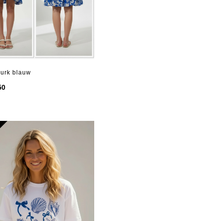
jurk blauw
50